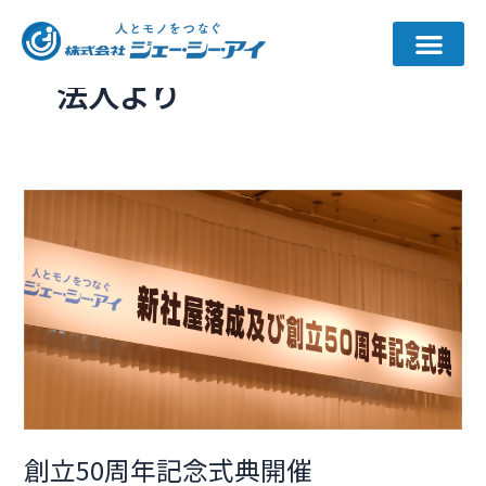
内
容
を
法人より
ス
キ
ッ
プ
創
立
50
周
年
記
念
式
典
開
創立50周年記念式典開催
催