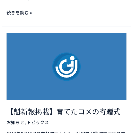
会
続きを読む »
【魁
新
報
掲
載】
育
て
た
コ
メ
【魁新報掲載】育てたコメの寄贈式
の
寄
お知らせ
,
トピックス
贈