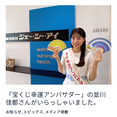
「宝
く
じ
幸
運
ア
ン
バ
サ
ダ
ー」
の
並
「宝くじ幸運アンバサダー」の並川
川
佳都さんがいらっしゃいました。
佳
都
お知らせ
,
トピックス
,
メディア掲載
さ