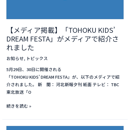
「TOHOKU
KIDS’
DREAM
FESTA」
【メディア掲載】「TOHOKU KIDS’
が
DREAM FESTA」がメディアで紹介さ
メ
れました
デ
ィ
お知らせ
,
トピックス
ア
5月29日、30日に開催される
で
「TOHOKU KIDS’ DREAM FESTA」が、以下のメディアで紹
紹
介されました。 新 聞： 河北新報夕刊 紙面 テレビ： TBC
介
東北放送「O
さ
れ
続きを読む »
ま
し
た
令