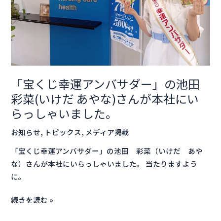
バ
サ
ダ
ー」
の
池
「宝くじ幸運アンバサダー」の池田
田
彩菜(いけだ あやな)さんが本社にい
彩
らっしゃいました。
菜
(い
お知らせ
,
トピックス
,
メディア掲載
け
「宝くじ幸運アンバサダー」の池田 彩菜（いけだ あや
だ
な）さんが本社にいらっしゃいました。 当たりますよう
あ
に。
や
な)
続きを読む »
さ
ん