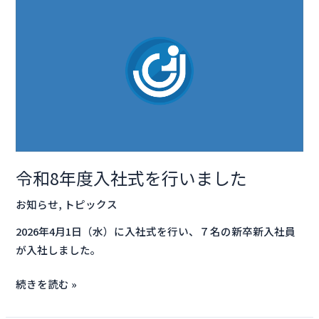
和
8
年
度
入
社
式
を
行
令和8年度入社式を行いました
い
ま
お知らせ
,
トピックス
し
2026年4月1日（水）に入社式を行い、７名の新卒新入社員
た
が入社しました。
続きを読む »