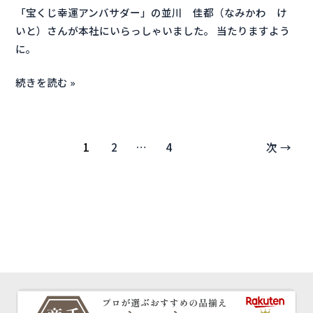
「宝くじ幸運アンバサダー」の並川 佳都（なみかわ け
ん
いと）さんが本社にいらっしゃいました。 当たりますよう
が
に。
い
ら
続きを読む »
っ
し
ゃ
い
1
2
…
4
次
→
ま
し
た。