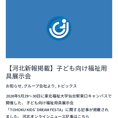
【河
北
新
報
掲
載】
子
ど
も
向
【河北新報掲載】子ども向け福祉用
け
具展示会
福
祉
お知らせ
,
グループ会社より
,
トピックス
用
2026年5月29～30日に東北福祉大学仙台駅東口キャンパスで
具
開催した、 子ども向け福祉用具展示会
展
「TOHOKU KIDS’ DREAM FESTA」に関する記事が掲載され
示
ました。 河北オンラインニュース記事はこちら