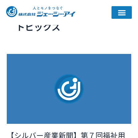
内
投
容
稿
を
の
トピックス
ス
ペ
キ
ー
ッ
ジ
プ
送
【シ
り
ル
バ
ー
産
業
新
聞】
第
７
【シルバー産業新聞】第７回福祉用
回