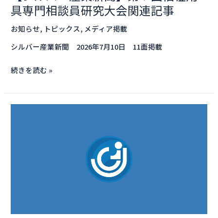
具専門相談員研究大会関連記事
福
祉
お知らせ
,
トピックス
,
メディア掲載
用
シルバー産業新聞 2026年7月10日 11面掲載
具
専
続きを読む »
門
相
談
【シ
員
ル
研
バ
究
ー
大
産
会
業
関
新
連
聞】
記
PS・
事