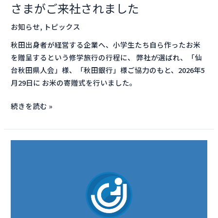
さまがご来社されました
小
学
お知らせ
,
トピックス
校
秋田出身者が経営する企業へ、小学生たち自ら作ったお米
の
を贈呈するという修学旅行の行程に、 弊社が選ばれ、「仙
皆
台秋田県人会」様、「秋田銀行」様ご協力のもと、2026年5
さ
月29日に お米の寄贈式を行いました。
ま
が
続きを読む »
ご
来
社
【メ
さ
デ
れ
ィ
ま
ア
し
掲
た
載】