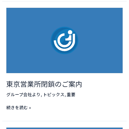
が
東
本
京
社
営
に
業
い
所
ら
閉
っ
鎖
し
の
ゃ
ご
い
案
ま
東京営業所閉鎖のご案内
内
し
グループ会社より
,
トピックス
,
重要
た。
続きを読む »