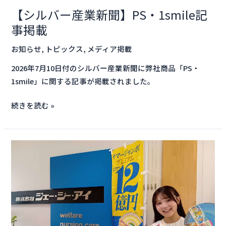
1smile
【シルバー産業新聞】PS・1smile記
記
事掲載
事
掲
お知らせ
,
トピックス
,
メディア掲載
載
2026年7月10日付のシルバー産業新聞に弊社商品「PS・
1smile」に関する記事が掲載されました。
続きを読む »
「宝
く
じ
幸
運
ア
ン