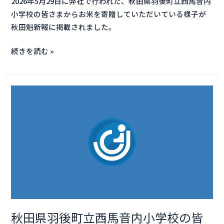
2026年5月29日に弊社で行われた、秋田県羽後町立西馬音内
式
小学校の皆さまからお米を寄贈していただいている様子が
秋田魁新報に掲載されました。
続きを読む »
秋
田
県
羽
後
町
立
西
馬
音
秋田県羽後町立西馬音内小学校の皆
内