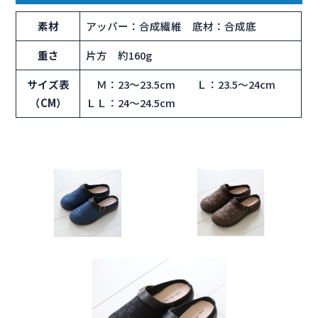
素材
アッパー：合成繊維 底材：合成底
重さ
片方 約160g
サイズ表
Ｍ：23～23.5cm Ｌ：23.5～24cm
（CM）
ＬＬ：24～24.5cm