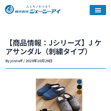
内
容
を
ス
キ
ッ
【商品情報：Jシリーズ】J ケ
プ
アサンダル（刺繍タイプ）
By
jcistaff
/
2023年10月29日