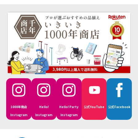
1000年商店
Hello!
Hello! Party
公式YouTube
公式Facebook
Instagram
Instagram
Instagram