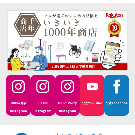
1000年商店
Hello!
Hello! Party
公式YouTube
公式Facebook
Instagram
Instagram
Instagram