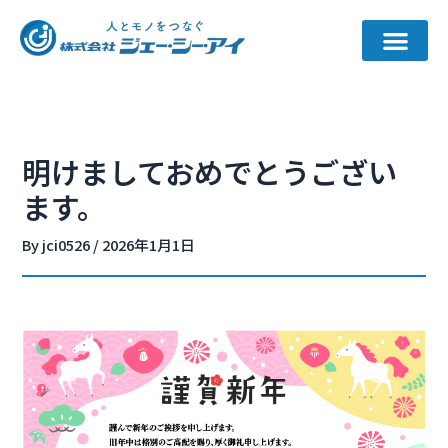
内
容
を
ス
キ
ッ
明けましておめでとうござい
プ
ます。
By
jci0526
/
2026年1月1日