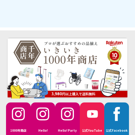
1000年商店
Hello!
Hello! Party
公式YouTube
公式Facebook