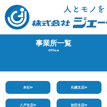
内
容
を
ス
キ
ッ
プ
事業所一覧
Office
本社
札幌支店
八戸支店
秋田支店