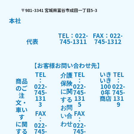
〒981-3341 宮城県富谷市成田一丁目5-3
本社
TEL：022-
FAX：022-
代表
745-1311
745-1312
【お客様お問い合わせ先】
TEL
TEL
いき
TEL
介護
：
：
いき
：
商品
保険
022-
022-
100
022-
のご
745-
745-
0年
745-
に関
注
131
131
商店
131
する
文・
3
5
9
お問
車い
FAX
FAX
す
い合
：
：
に関
022-
わせ
022-
する
745-
745-